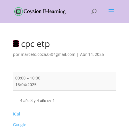
cpc etp
por
marcelo.coca.08@gmail.com
|
Abr 14, 2025
cpc
09:00
–
10:00
etp
16/04/2025
4 año 3 y 4 año dv 4
iCal
Google