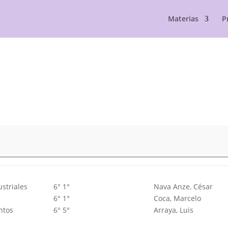
Materias
P
ustriales
6° 1°
Nava Anze, César
6° 1°
Coca, Marcelo
ntos
6° 5°
Arraya, Luis