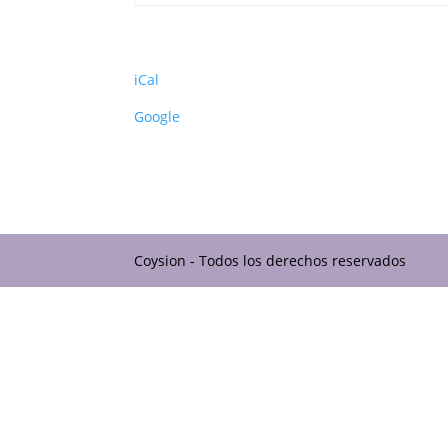
iCal
Google
Coysion - Todos los derechos reservados