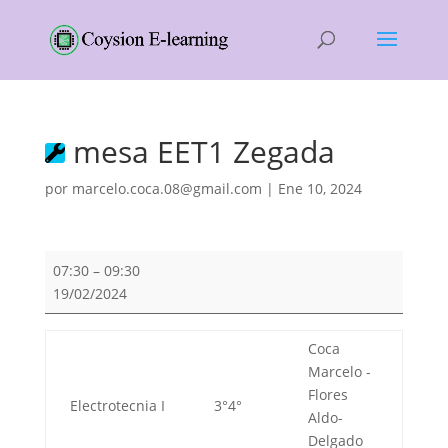
mesa EET1 Zegada
por
marcelo.coca.08@gmail.com
|
Ene 10, 2024
mesa
07:30
–
09:30
EET1
19/02/2024
Zegada
Coca
Marcelo -
Flores
Electrotecnia I
3°4°
Aldo-
Delgado