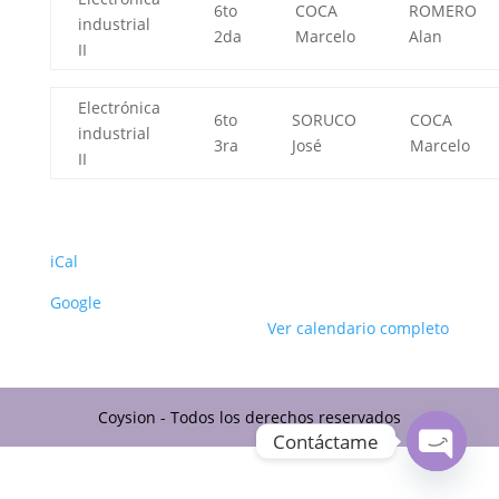
6to
COCA
ROMERO
industrial
2da
Marcelo
Alan
II
Electrónica
6to
SORUCO
COCA
industrial
3ra
José
Marcelo
II
iCal
Google
Ver calendario completo
Coysion - Todos los derechos reservados
Contáctame
Open