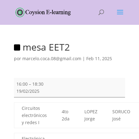
mesa EET2
por
marcelo.coca.08@gmail.com
|
Feb 11, 2025
mesa
16:00
–
18:30
EET2
19/02/2025
Circuitos
4to
LOPEZ
SORUCO
electrónicos
2da
Jorge
José
y redes I
Electrónica