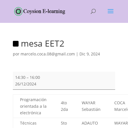
mesa EET2
por
marcelo.coca.08@gmail.com
|
Dic 9, 2024
mesa
14:30
–
16:00
EET2
26/12/2024
Programación
4to
WAYAR
COCA
orientada a la
2da
Sebastián
Marcel
electrónica
Técnicas
5to
ADAUTO
WAYAR