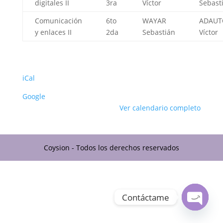
digitales II
3ra
Víctor
Sebast
Comunicación
6to
WAYAR
ADAUT
y enlaces II
2da
Sebastián
Víctor
iCal
Google
Ver calendario completo
Coysion - Todos los derechos reservados
Contáctame
Open