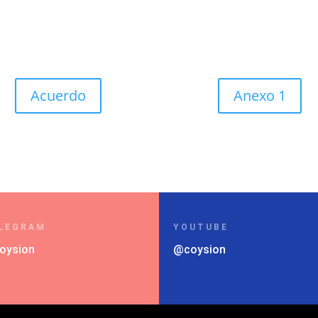
Acuerdo
Anexo 1
LEGRAM
YOUTUBE
oysion
@coysion