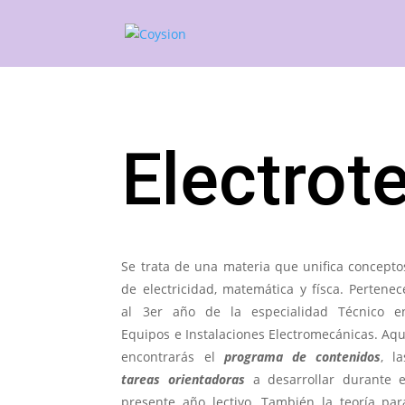
Electrot
Se trata de una materia que unifica concepto
de electricidad, matemática y físca. Pertenec
al 3er año de la especialidad Técnico e
Equipos e Instalaciones Electromecánicas. Aqu
encontrarás el
programa de contenidos
, la
tareas orientadoras
a desarrollar durante e
presente año lectivo. También la teoría par