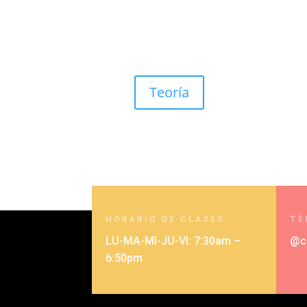
Teoría
HORARIO DE CLASES
TE
LU-MA-MI-JU-VI: 7:30am –
@c
6:50pm