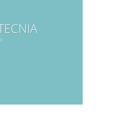
TECNIA
I)