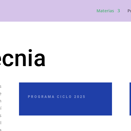
Materias
P
ecnia
s
e
PROGRAMA CICLO 2025
n
í
s
l
a