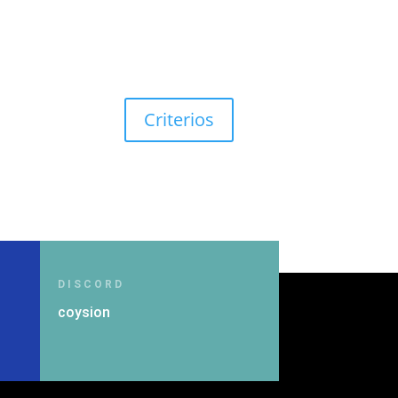
Criterios
DISCORD
coysion