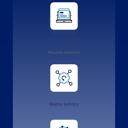
Fibra óptica
Recurso didáctico
Marco teórico