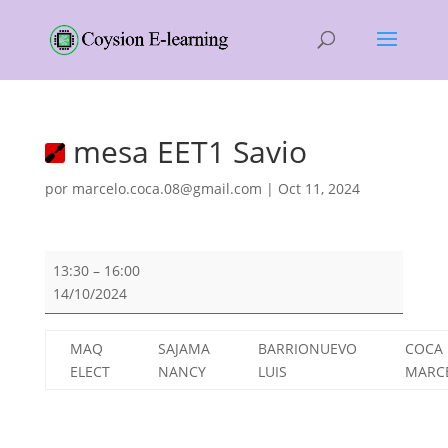
mesa EET1 Savio
por
marcelo.coca.08@gmail.com
|
Oct 11, 2024
mesa
13:30
–
16:00
EET1
14/10/2024
Savio
MAQ
SAJAMA
BARRIONUEVO
COCA
ELECT
NANCY
LUIS
MARC