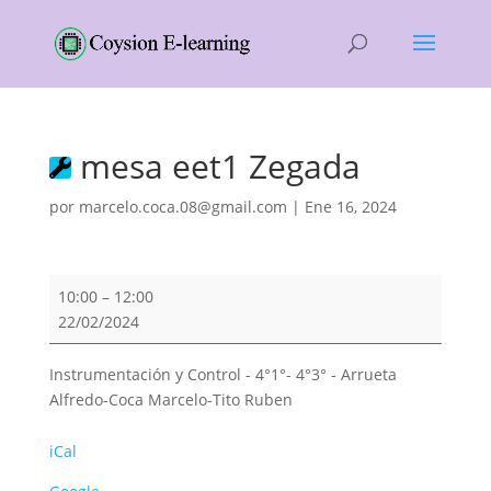
mesa eet1 Zegada
por
marcelo.coca.08@gmail.com
|
Ene 16, 2024
mesa
10:00
–
12:00
eet1
22/02/2024
Zegada
Instrumentación y Control - 4°1°- 4°3° - Arrueta
Alfredo-Coca Marcelo-Tito Ruben
iCal