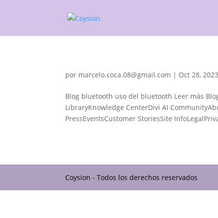
por
marcelo.coca.08@gmail.com
|
Oct 28, 202
Blog bluetooth uso del bluetooth Leer más Bl
LibraryKnowledge CenterDivi AI CommunityAb
PressEventsCustomer StoriesSite InfoLegalPriva
Coysion - Todos los derechos reservados