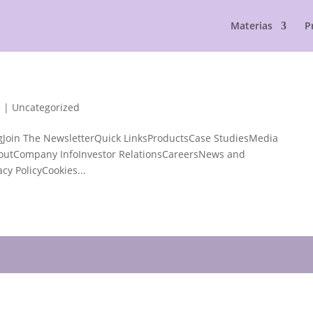
Materias
P
3
|
Uncategorized
ogJoin The NewsletterQuick LinksProductsCase StudiesMedia
outCompany InfoInvestor RelationsCareersNews and
cy PolicyCookies...